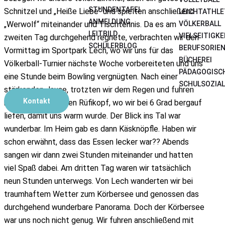
STUNDENTAFEL
Schnitzel und „Heiße Liebe“ und spielten anschließend
LEICHTATHLE
ANMELDUNG
VÖLKERBALL
„Werwolf“ miteinander und Tischtennis. Da es am
LEITBILD
VIELSEITIGK
zweiten Tag durchgehend regnete, verbrachten wir den
SCHÜLERBLOG
BERUFSORIE
Vormittag im Sportpark Lech, wo wir uns für das
BÜCHEREI
Völkerball-Turnier nächste Woche vorbereiteten und uns
PÄDAGOGISC
eine Stunde beim Bowling vergnügten. Nach einer
SCHULSOZIAL
stärkenden Jause, trotzten wir dem Regen und fuhren
Kontakt
mit der Bahn auf den Rüfikopf, wo wir bei 6 Grad bergauf
liefen, damit uns warm wurde. Der Blick ins Tal war
wunderbar. Im Heim gab es dann Käsknöpfle. Haben wir
schon erwähnt, dass das Essen lecker war?? Abends
sangen wir dann zwei Stunden miteinander und hatten
viel Spaß dabei. Am dritten Tag waren wir tatsächlich
neun Stunden unterwegs. Von Lech wanderten wir bei
traumhaftem Wetter zum Körbersee und genossen das
durchgehend wunderbare Panorama. Doch der Körbersee
war uns noch nicht genug. Wir fuhren anschließend mit