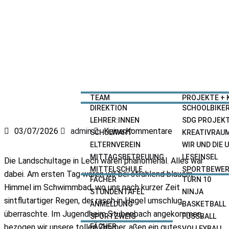
HOME
NEWS
SCHULE
ANGEBOTE
TEAM
PROJEKTE + 
DIREKTION
SCHOOLBIKE
LEHRER:INNEN
SDG PROJEK
03/07/2026
admin
Keine Kommentare
SCHULWART
KREATIVRAU
ELTERNVEREIN
WIR UND DIE
MITTAGSBETREUUNG
LESEINSEL
Die Landschultage in Lech waren phänomenal. Alles war
MITTELSCHULE
SPORTBEWER
dabei. Am ersten Tag waren wir bei strahlend blauem
FÄCHER
TURN 10
Himmel im Schwimmbad, wo uns nach kurzer Zeit
STUNDENTAFEL
NINJA
sintflutartiger Regen, der rasch in Hagel umschlug,
ANMELDUNG
BASKETBALL
überraschte. Im Jugendheim Stubenbach angekommen,
SPORTZWEIG
FUSSBALL
FÄCHER
bezogen wir unsere tollen Zimmer, aßen ein gutes
VOLLEYBALL