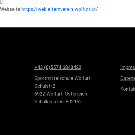
Webseite
https://web.elternverein-wolfurt.at/
+43 (0)5574 6840422
Impre
Sportmittelschule Wolfurt
Daten
Schulstr.2
Kontak
6922 Wolfurt, Österreich
Schulkennzahl 802162