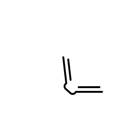
entare
S
Datum und Uhrzeit
26-10-2026
bis
02-11-2026
Ort
-
Veranstaltungsarten
Schulfreie Tage
Termin teilen