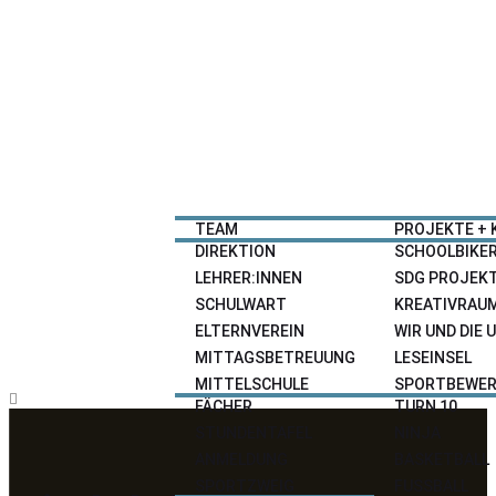
HOME
NEWS
SCHULE
ANGEBOTE
TEAM
PROJEKTE + 
DIREKTION
SCHOOLBIKE
LEHRER:INNEN
SDG PROJEK
SCHULWART
KREATIVRAU
ELTERNVEREIN
WIR UND DIE
MITTAGSBETREUUNG
LESEINSEL
MITTELSCHULE
SPORTBEWER
FÄCHER
TURN 10
STUNDENTAFEL
NINJA
ANMELDUNG
BASKETBALL
SPORTZWEIG
FUSSBALL