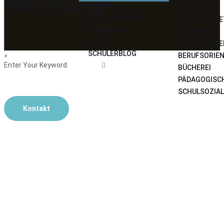
Mittelschultag
FÄCHER
VOLLEYBALL
STUNDENTAFEL
LEICHTATHLE
ANMELDUNG
VÖLKERBALL
LEITBILD
VIELSEITIGK
SCHÜLERBLOG
BERUFSORIE
×
BÜCHEREI
PÄDAGOGISC
SCHULSOZIAL
Kontakt