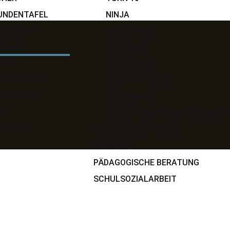
UNDENTAFEL
NINJA
MELDUNG
BASKETBALL
ZWEIG
FUSSBALL
CHER
VOLLEYBALL
UNDENTAFEL
LEICHTATHLETIK
MELDUNG
VÖLKERBALL
LD
VIELSEITIGKEITSWETTBEWERB
ERBLOG
BERUFSORIENTIERUNG
BÜCHEREI
PÄDAGOGISCHE BERATUNG
SCHULSOZIALARBEIT