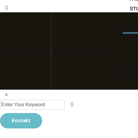
ST
AN
SPORT
FÄ
ST
Elternabend 2. Klassen
AN
LEITBI
SCHÜL
×
Kontakt