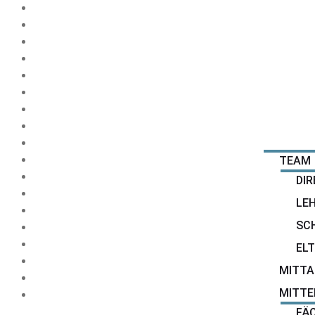
HOME
NEWS
SCHULE
TEAM
DIR
LEH
SC
EL
MITT
MITTE
FÄ