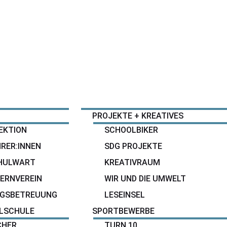
ANGEBOTE
PROJEKTE + KREATIVES
EKTION
SCHOOLBIKER
RER:INNEN
SDG PROJEKTE
HULWART
KREATIVRAUM
TERNVEREIN
WIR UND DIE UMWELT
AGSBETREUUNG
LESEINSEL
LSCHULE
SPORTBEWERBE
CHER
TURN 10