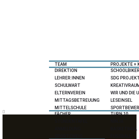
HOME
NEWS
SCHULE
ANGEBOTE
TEAM
PROJEKTE + 
DIREKTION
SCHOOLBIKE
LEHRER:INNEN
SDG PROJEK
SCHULWART
KREATIVRAU
ELTERNVEREIN
WIR UND DIE
MITTAGSBETREUUNG
LESEINSEL
MITTELSCHULE
SPORTBEWER
FÄCHER
TURN 10
STUNDENTAFEL
NINJA
ANMELDUNG
BASKETBALL
SPORTZWEIG
FUSSBALL