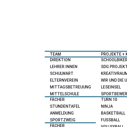
HOME
NEWS
SCHULE
ANGEBOTE
TEAM
PROJEKTE + 
DIREKTION
SCHOOLBIKE
LEHRER:INNEN
SDG PROJEK
SCHULWART
KREATIVRAU
ELTERNVEREIN
WIR UND DIE
MITTAGSBETREUUNG
LESEINSEL
MITTELSCHULE
SPORTBEWER
FÄCHER
TURN 10
STUNDENTAFEL
NINJA
ANMELDUNG
BASKETBALL
SPORTZWEIG
FUSSBALL
FÄCHER
VOLLEYBALL