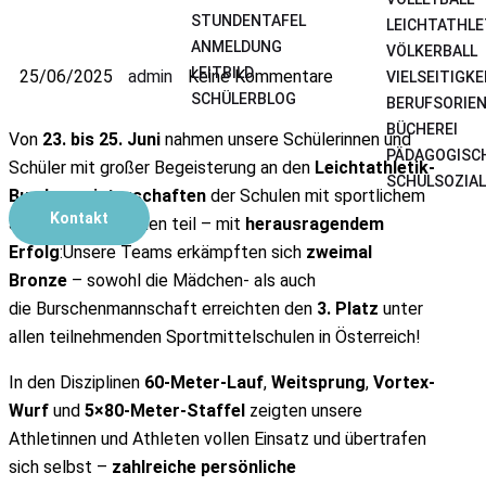
STUNDENTAFEL
LEICHTATHLE
ANMELDUNG
VÖLKERBALL
LEITBILD
25/06/2025
admin
Keine Kommentare
VIELSEITIGK
SCHÜLERBLOG
BERUFSORIE
BÜCHEREI
Von
23. bis 25. Juni
nahmen unsere Schülerinnen und
PÄDAGOGISC
Schüler mit großer Begeisterung an den
Leichtathletik-
SCHULSOZIAL
Bundesmeisterschaften
der Schulen mit sportlichem
Kontakt
Schwerpunkt in Wien teil – mit
herausragendem
Erfolg
:Unsere Teams erkämpften sich
zweimal
Bronze
– sowohl die Mädchen- als auch
die Burschenmannschaft erreichten den
3. Platz
unter
allen teilnehmenden Sportmittelschulen in Österreich!
In den Disziplinen
60-Meter-Lauf
,
Weitsprung
,
Vortex-
Wurf
und
5×80-Meter-Staffel
zeigten unsere
Athletinnen und Athleten vollen Einsatz und übertrafen
sich selbst –
zahlreiche persönliche