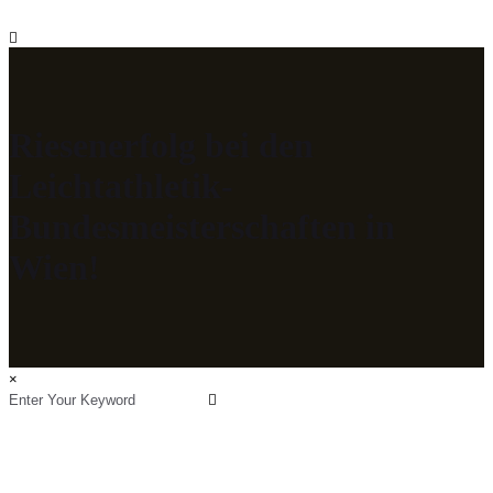
Riesenerfolg bei den
Leichtathletik-
Bundesmeisterschaften in
Wien!
×