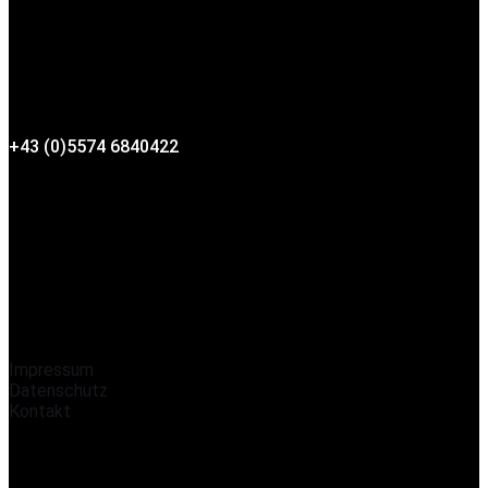
+43 (0)5574 6840422
Sportmittelschule Wolfurt
Schulstr.2
6922 Wolfurt, Österreich
Schulkennzahl 802162
Impressum
Datenschutz
Kontakt