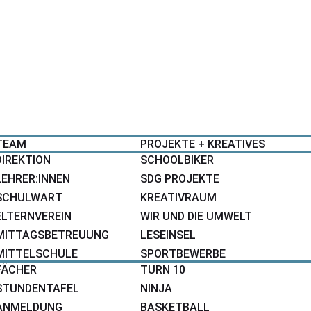
SCHULE
ANGEBOTE
TEAM
PROJEKTE + KREATIVES
DIREKTION
SCHOOLBIKER
LEHRER:INNEN
SDG PROJEKTE
SCHULWART
KREATIVRAUM
ELTERNVEREIN
WIR UND DIE UMWELT
MITTAGSBETREUUNG
LESEINSEL
MITTELSCHULE
SPORTBEWERBE
FÄCHER
TURN 10
STUNDENTAFEL
NINJA
ANMELDUNG
BASKETBALL