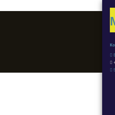
Ko
B
+
S