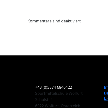
Kommentare sind deaktiviert
+43 (0)5574 6840422
I
D
Sportmittelschule Wolfurt
K
Schulstr.2
6922 Wolfurt, Österreich